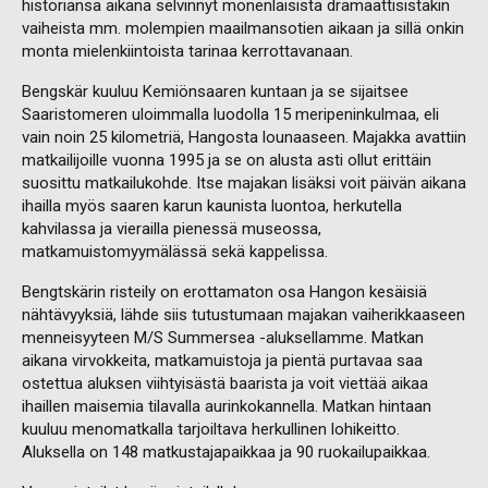
historiansa aikana selvinnyt monenlaisista dramaattisistakin
vaiheista mm. molempien maailmansotien aikaan ja sillä onkin
monta mielenkiintoista tarinaa kerrottavanaan.
Bengskär kuuluu Kemiönsaaren kuntaan ja se sijaitsee
Saaristomeren uloimmalla luodolla 15 meripeninkulmaa, eli
vain noin 25 kilometriä, Hangosta lounaaseen. Majakka avattiin
matkailijoille vuonna 1995 ja se on alusta asti ollut erittäin
suosittu matkailukohde. Itse majakan lisäksi voit päivän aikana
ihailla myös saaren karun kaunista luontoa, herkutella
kahvilassa ja vierailla pienessä museossa,
matkamuistomyymälässä sekä kappelissa.
Bengtskärin risteily on erottamaton osa Hangon kesäisiä
nähtävyyksiä, lähde siis tutustumaan majakan vaiherikkaaseen
menneisyyteen M/S Summersea -aluksellamme. Matkan
aikana virvokkeita, matkamuistoja ja pientä purtavaa saa
ostettua aluksen viihtyisästä baarista ja voit viettää aikaa
ihaillen maisemia tilavalla aurinkokannella. Matkan hintaan
kuuluu menomatkalla tarjoiltava herkullinen lohikeitto.
Aluksella on 148 matkustajapaikkaa ja 90 ruokailupaikkaa.