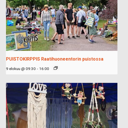
PUISTOKIRPPIS Raatihuoneentorin puistossa
9 elokuu @ 09:30
-
16:00