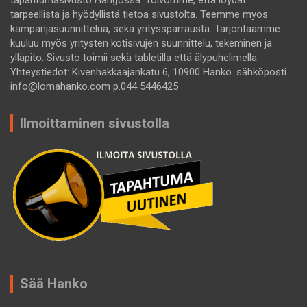
tapahtumasivusto Hangossa. Toivomme, että löydät
tarpeellista ja hyödyllistä tietoa sivustolta. Teemme myös
kampanjasuunnittelua, sekä yrityssparrausta. Tarjontaamme
kuuluu myös yritysten kotisivujen suunnittelu, tekeminen ja
ylläpito. Sivusto toimii sekä tabletilla että älypuhelimella.
Yhteystiedot: Kivenhakkaajankatu 6, 10900 Hanko. sähköposti
info@lomahanko.com p.044 5446425
Ilmoittaminen sivustolla
Sää Hanko