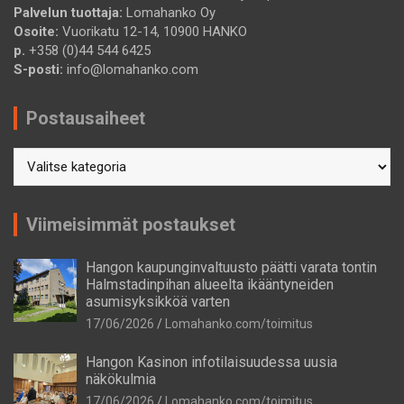
Palvelun tuottaja:
Lomahanko Oy
Osoite:
Vuorikatu 12-14, 10900 HANKO
p.
+358 (0)44 544 6425
S-posti:
info@lomahanko.com
Postausaiheet
Postausaiheet
Viimeisimmät postaukset
Hangon kaupunginvaltuusto päätti varata tontin
Halmstadinpihan alueelta ikääntyneiden
asumisyksikköä varten
17/06/2026
Lomahanko.com/toimitus
Hangon Kasinon infotilaisuudessa uusia
näkökulmia
17/06/2026
Lomahanko.com/toimitus