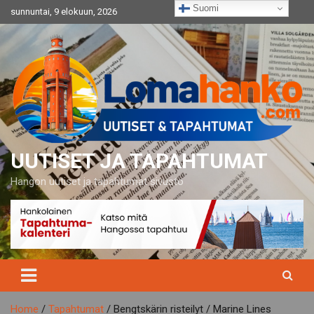
Skip
Suomi
sunnuntai, 9 elokuun, 2026
to
content
UUTISET JA TAPAHTUMAT
Hangon uutiset ja tapahtumat sivusto
Home
Tapahtumat
Bengtskärin risteilyt / Marine Lines