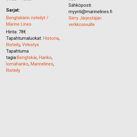
Sähköposti
Sarjat:
myynti@marinelines.fi
Bengtskärin risteilyt /
Siirry Järjestäjän
Marine Lines
verkkosivuille
Hinta:
78€
Tapahtumaluokat:
Historia
,
Risteily
,
Virkistys
Tapahtuma
tagia:
Bengtskär
,
Hanko
,
lomahanko
,
Marinelines
,
Risteily