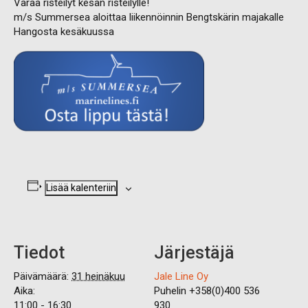
Varaa risteilyt kesän risteilylle!
m/s Summersea aloittaa liikennöinnin Bengtskärin majakalle
Hangosta kesäkuussa
Lisää kalenteriin
Tiedot
Järjestäjä
Päivämäärä:
31 heinäkuu
Jale Line Oy
Aika:
Puhelin
+358(0)400 536
11:00 - 16:30
930