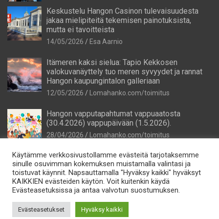
Keskustelu Hangon Casinon tulevaisuudesta
jakaa mielipiteitä tekemisen painotuksista,
mutta ei tavoitteista
14/05/2026
Esa Aarnio
Itämeren kaksi sielua: Tapio Kekkosen
valokuvanäyttely tuo meren syvyydet ja rannat
Hangon kaupungintalon galleriaan
12/05/2026
Lomahanko.com/toimitus
Hangon vapputapahtumat vappuaatosta
(30.4.2026) vappupäivään (1.5.2026).
28/04/2026
Lomahanko.com/toimitus
Käytämme verkkosivustollamme evästeitä tarjotaksemme
sinulle osuvimman kokemuksen muistamalla valintasi ja
toistuvat käynnit. Napsauttamalla "Hyväksy kaikki" hyväksyt
KAIKKIEN evästeiden käytön. Voit kuitenkin käydä
Evästeasetuksissa ja antaa valvotun suostumuksen.
Tietosuoja
Evästeasetukset
Hyväksy kaikki
Lomahanko Oy e-mail: info@lomahanko.fi p. 044 544 64 25