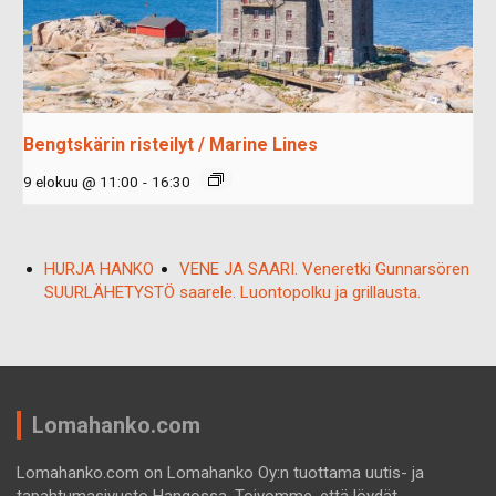
Bengtskärin risteilyt / Marine Lines
9 elokuu @ 11:00
-
16:30
HURJA HANKO
VENE JA SAARI. Veneretki Gunnarsören
SUURLÄHETYSTÖ
saarele. Luontopolku ja grillausta.
Lomahanko.com
Lomahanko.com on Lomahanko Oy:n tuottama uutis- ja