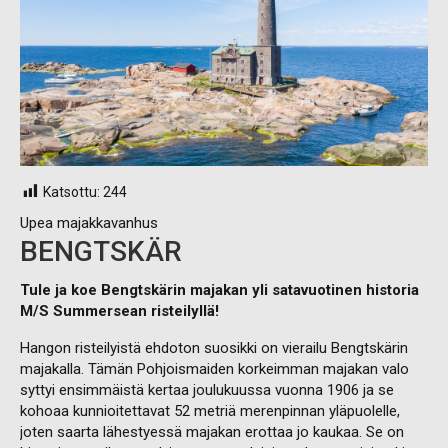
Katsottu:
244
Upea majakkavanhus
BENGTSKÄR
Tule ja koe Bengtskärin majakan yli satavuotinen historia
M/S Summersean risteilyllä!
Hangon risteilyistä ehdoton suosikki on vierailu Bengtskärin
majakalla. Tämän Pohjoismaiden korkeimman majakan valo
syttyi ensimmäistä kertaa joulukuussa vuonna 1906 ja se
kohoaa kunnioitettavat 52 metriä merenpinnan yläpuolelle,
joten saarta lähestyessä majakan erottaa jo kaukaa. Se on