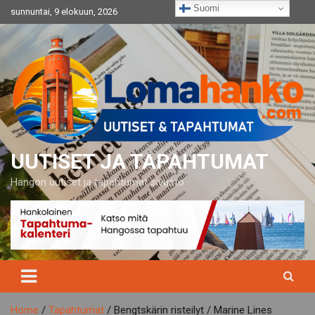
Skip
Suomi
sunnuntai, 9 elokuun, 2026
to
content
UUTISET JA TAPAHTUMAT
Hangon uutiset ja tapahtumat sivusto
Home
Tapahtumat
Bengtskärin risteilyt / Marine Lines