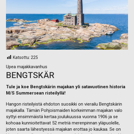
Katsottu:
225
Upea majakkavanhus
BENGTSKÄR
Tule ja koe Bengtskärin majakan yli satavuotinen historia
M/S Summersean risteilyllä!
Hangon risteilyistä ehdoton suosikki on vierailu Bengtskärin
majakalla. Tämän Pohjoismaiden korkeimman majakan valo
syttyi ensimmäistä kertaa joulukuussa vuonna 1906 ja se
kohoaa kunnioitettavat 52 metriä merenpinnan yläpuolelle,
joten saarta lähestyessä majakan erottaa jo kaukaa. Se on