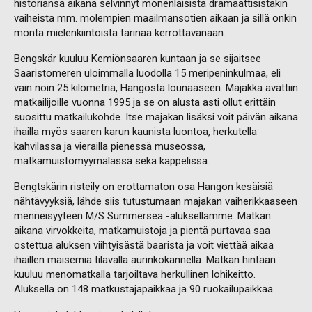
historiansa aikana selvinnyt monenlaisista dramaattisistakin
vaiheista mm. molempien maailmansotien aikaan ja sillä onkin
monta mielenkiintoista tarinaa kerrottavanaan.
Bengskär kuuluu Kemiönsaaren kuntaan ja se sijaitsee
Saaristomeren uloimmalla luodolla 15 meripeninkulmaa, eli
vain noin 25 kilometriä, Hangosta lounaaseen. Majakka avattiin
matkailijoille vuonna 1995 ja se on alusta asti ollut erittäin
suosittu matkailukohde. Itse majakan lisäksi voit päivän aikana
ihailla myös saaren karun kaunista luontoa, herkutella
kahvilassa ja vierailla pienessä museossa,
matkamuistomyymälässä sekä kappelissa.
Bengtskärin risteily on erottamaton osa Hangon kesäisiä
nähtävyyksiä, lähde siis tutustumaan majakan vaiherikkaaseen
menneisyyteen M/S Summersea -aluksellamme. Matkan
aikana virvokkeita, matkamuistoja ja pientä purtavaa saa
ostettua aluksen viihtyisästä baarista ja voit viettää aikaa
ihaillen maisemia tilavalla aurinkokannella. Matkan hintaan
kuuluu menomatkalla tarjoiltava herkullinen lohikeitto.
Aluksella on 148 matkustajapaikkaa ja 90 ruokailupaikkaa.