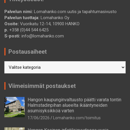
Palvelun nimi:
Lomahanko.com uutis ja tapahtumasivusto
Palvelun tuottaja:
Lomahanko Oy
Osoite:
Vuorikatu 12-14, 10900 HANKO
p.
+358 (0)44 544 6425
S-posti:
info@lomahanko.com
Postausaiheet
Postausaiheet
Viimeisimmät postaukset
Hangon kaupunginvaltuusto päätti varata tontin
Halmstadinpihan alueelta ikääntyneiden
asumisyksikköä varten
17/06/2026
Lomahanko.com/toimitus