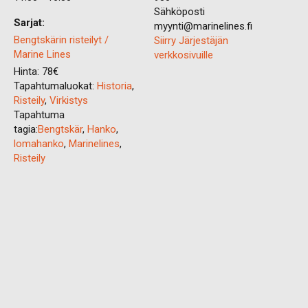
Sähköposti
Sarjat:
myynti@marinelines.fi
Bengtskärin risteilyt /
Siirry Järjestäjän
Marine Lines
verkkosivuille
Hinta:
78€
Tapahtumaluokat:
Historia
,
Risteily
,
Virkistys
Tapahtuma
tagia:
Bengtskär
,
Hanko
,
lomahanko
,
Marinelines
,
Risteily