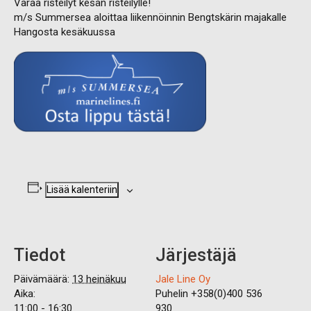
Varaa risteilyt kesän risteilylle!
m/s Summersea aloittaa liikennöinnin Bengtskärin majakalle
Hangosta kesäkuussa
Lisää kalenteriin
Tiedot
Järjestäjä
Päivämäärä:
13 heinäkuu
Jale Line Oy
Aika:
Puhelin
+358(0)400 536
11:00 - 16:30
930