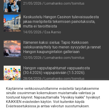
21/05/2026
Lomahanko.com/toimitus
Keskustelu Hangon Casinon tulevaisuudesta
jakaa mielipiteitä tekemisen painotuksista,
mutta ei tavoitteista
14/05/2026
Esa Aarnio
Itämeren kaksi sielua: Tapio Kekkosen
valokuvanäyttely tuo meren syvyydet ja rannat
Hangon kaupungintalon galleriaan
12/05/2026
Lomahanko.com/toimitus
Hangon vapputapahtumat vappuaatosta
(30.4.2026) vappupäivään (1.5.2026).
28/04/2026
Lomahanko.com/toimitus
Käytämme verkkosivustollamme evästeitä tarjotaksemme
sinulle osuvimman kokemuksen muistamalla valintasi ja
toistuvat käynnit. Napsauttamalla "Hyväksy kaikki" hyväksyt
KAIKKIEN evästeiden käytön. Voit kuitenkin käydä
Evästeasetuksissa ja antaa valvotun suostumuksen.