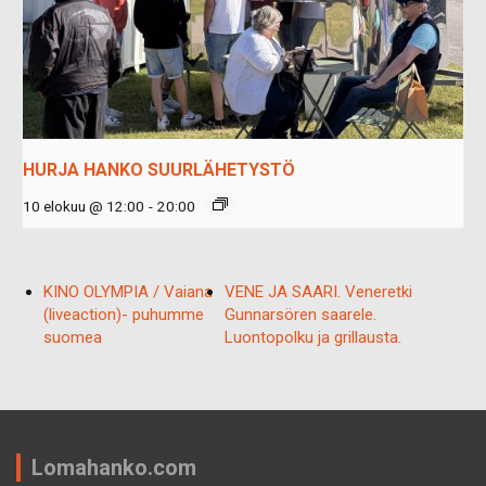
HURJA HANKO SUURLÄHETYSTÖ
10 elokuu @ 12:00
-
20:00
KINO OLYMPIA / Vaiana
VENE JA SAARI. Veneretki
(liveaction)- puhumme
Gunnarsören saarele.
suomea
Luontopolku ja grillausta.
Lomahanko.com