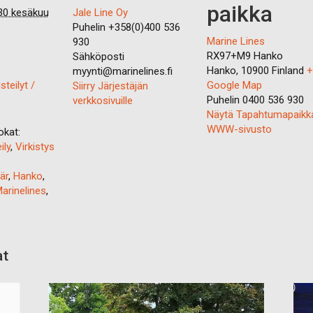
paikka
30 kesäkuu
Jale Line Oy
Puhelin
+358(0)400 536
Marine Lines
930
RX97+M9 Hanko
Sähköposti
Hanko
,
10900
Finland
+
myynti@marinelines.fi
steilyt /
Google Map
Siirry Järjestäjän
Puhelin
0400 536 930
verkkosivuille
Näytä Tapahtumapaikk
WWW-sivusto
kat:
ily
,
Virkistys
är
,
Hanko
,
arinelines
,
at