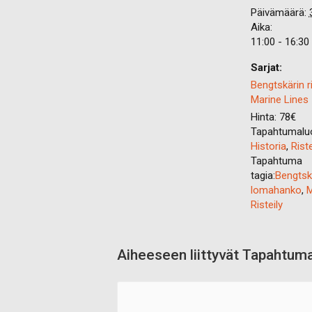
Päivämäärä:
Aika:
11:00 - 16:30
Sarjat:
Bengtskärin ri
Marine Lines
Hinta:
78€
Tapahtumaluo
Historia
,
Riste
Tapahtuma
tagia:
Bengtsk
lomahanko
,
M
Risteily
Aiheeseen liittyvät Tapahtum