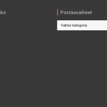
nko
Postausaiheet
Postausaiheet