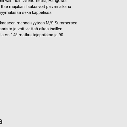
li vain noin 25 kilometriä, Hangosta
 Itse majakan lisäksi voit päivän aikana
omyymälässä sekä kappelissa.
herikkaaseen menneisyyteen M/S Summersea
ista ja voit viettää aikaa ihaillen
ella on 148 matkustajapaikkaa ja 90
a