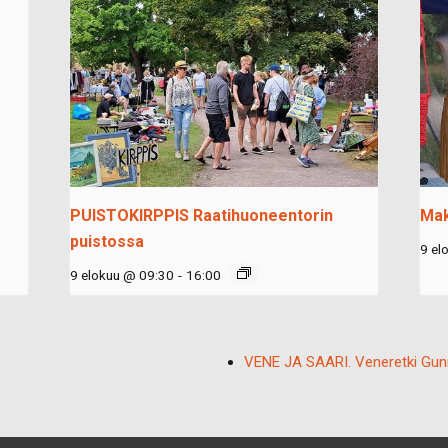
PUISTOKIRPPIS Raatihuoneentorin
Mak
puistossa
9 el
9 elokuu @ 09:30
-
16:00
VENE JA SAARI. Veneretki Gunna