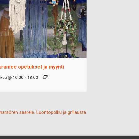
ramee opetukset ja myynti
okuu @ 10:00
-
13:00
rsören saarele. Luontopolku ja grillausta.