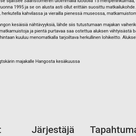
e sijaitsee Saaristomeren uloimmalla luodolla 15 meripeninkulmaa, e
vuonna 1995 ja se on alusta asti ollut erittäin suosittu matkailukohde.
a, herkutella kahvilassa ja vierailla pienessä museossa, matkamuist
Hangon kesäisiä nähtävyyksiä, lähde siis tutustumaan majakan vai
atkamuistoja ja pientä purtavaa saa ostettua aluksen viihtyisästä baar
hintaan kuuluu menomatkalla tarjoiltava herkullinen lohikeitto. Aluks
gtskärin majakalle Hangosta kesäkuussa
t
Järjestäjä
Tapahtum