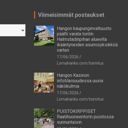
Viimeisimmät postaukset
Hangon kaupunginvaltuusto
päätti varata tontin
Halmstadinpihan alueelta
ikääntyneiden asumisyksikköä
varten
17/06/2026
Lomahanko.com/toimitus
Hangon Kasinon
infotilaisuudessa uusia
näkökulmia
17/06/2026
Lomahanko.com/toimitus
PUISTOKIRPPISET
Raatihuoneentorin puistossa
sunnuntaisin