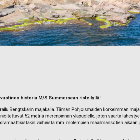
avuotinen historia M/S Summersean risteilyllä!
ierailu Bengtskärin majakalla. Tämän Pohjoismaiden korkeimman maja
ioitettavat 52 metriä merenpinnan yläpuolelle, joten saarta lähesty
 dramaattisistakin vaiheista mm. molempien maailmansotien aikaan ja 