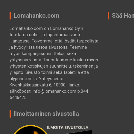
Lomahanko.com
Sää Ha
Lomahanko.com on Lomahanko Oy:n
tuottama uutis- ja tapahtumasivusto
Hangossa. Toivomme, että löydät tarpeellista
ja hyödyllistä tietoa sivustolta. Teemme
myös kampanjasuunnittelua, sekä
yrityssparrausta. Tarjontaamme kuuluu myös
yritysten kotisivujen suunnittelu, tekeminen ja
ylläpito. Sivusto toimii sekä tabletilla että
älypuhelimella. Yhteystiedot:
Kivenhakkaajankatu 6, 10900 Hanko.
sähköposti info@lomahanko.com p.044
5446425
Ilmoittaminen sivustolla