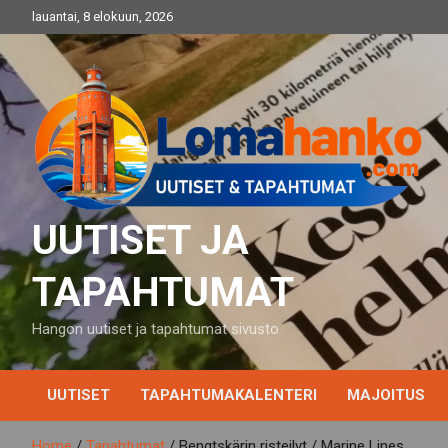
Skip
lauantai, 8 elokuun, 2026
to
content
UUTISET JA
TAPAHTUMAT
Hangon uutiset ja tapahtumat sivusto
UUTISET
TAPAHTUMAKALENTERI
MAJOITUS
Home
Tapahtumat
Bengtskärin risteilyt / Marine Lines