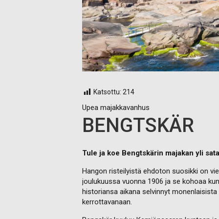
Katsottu:
214
Upea majakkavanhus
BENGTSKÄR
Tule ja koe Bengtskärin majakan yli sat
Hangon risteilyistä ehdoton suosikki on v
joulukuussa vuonna 1906 ja se kohoaa kunn
historiansa aikana selvinnyt monenlaisista
kerrottavanaan.