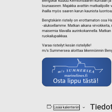
Bengskär kuuluu Kemiönsaaren kuntaan ja s
lounaaseen. Majakka avattiin matkailijoille 
ihailla myös saaren karun kaunista luonto
Bengtskärin risteily on erottamaton osa 
-aluksellamme. Matkan aikana virvokkeita, m
maisemia tilavalla aurinkokannella. Matkan 
ruokailupaikkaa.
Varaa risteilyt kesän risteilylle!
m/s Summersea aloittaa liikennöinnin Ben
Tiedo
Lisää kalenteriin