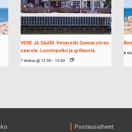
VENE JA SAARI. Veneretki Gunnarsören
Ben
saarele. Luontopolku ja grillausta.
8 el
7 elokuu @ 12:00
-
15:00
nko
Postausaiheet