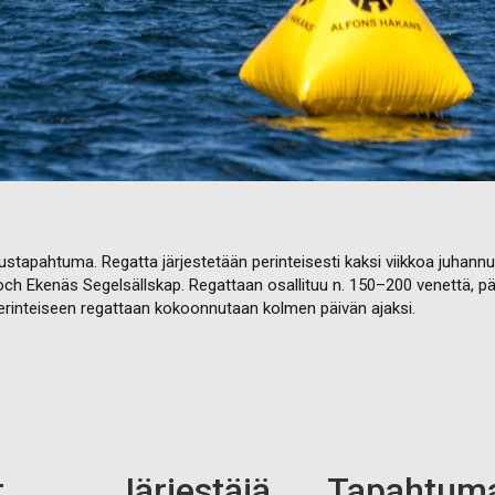
tapahtuma. Regatta järjestetään perinteisesti kaksi viikkoa juhannu
ch Ekenäs Segelsällskap. Regattaan osallituu n. 150–200 venettä, p
 perinteiseen regattaan kokoonnutaan kolmen päivän ajaksi.
t
Järjestäjä
Tapahtum