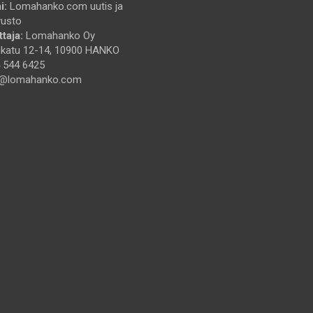
i:
Lomahanko.com uutis ja
vusto
taja:
Lomahanko Oy
katu 12-14, 10900 HANKO
 544 6425
@lomahanko.com