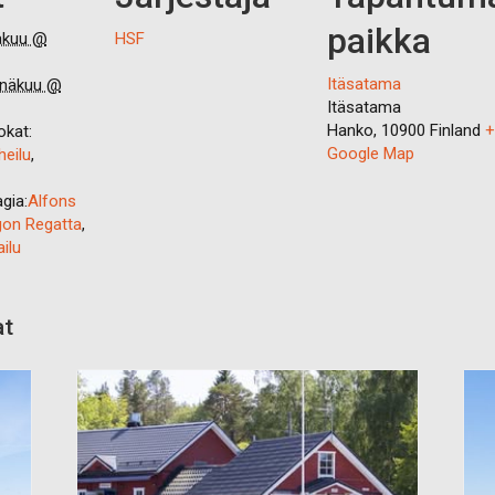
paikka
äkuu @
HSF
Itäsatama
inäkuu @
Itäsatama
Hanko
,
10900
Finland
+
kat:
Google Map
heilu
,
gia:
Alfons
on Regatta
,
ilu
at