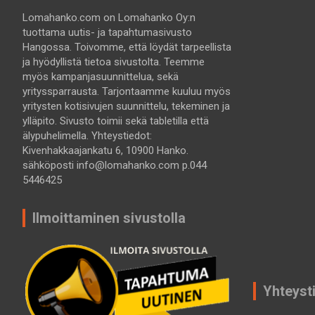
Lomahanko.com on Lomahanko Oy:n
tuottama uutis- ja tapahtumasivusto
Hangossa. Toivomme, että löydät tarpeellista
ja hyödyllistä tietoa sivustolta. Teemme
myös kampanjasuunnittelua, sekä
yrityssparrausta. Tarjontaamme kuuluu myös
yritysten kotisivujen suunnittelu, tekeminen ja
ylläpito. Sivusto toimii sekä tabletilla että
älypuhelimella. Yhteystiedot:
Kivenhakkaajankatu 6, 10900 Hanko.
sähköposti info@lomahanko.com p.044
5446425
Ilmoittaminen sivustolla
Yhteyst