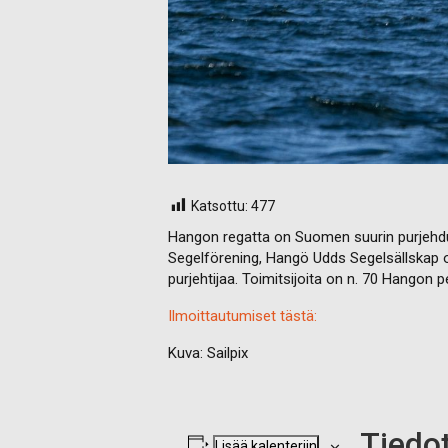
Katsottu:
477
Hangon regatta on Suomen suurin purjehdus
Segelförening, Hangö Udds Segelsällskap o
purjehtijaa. Toimitsijoita on n. 70 Hangon
Ilmoittautumiset tästä:
Kuva: Sailpix
Tiedo
Lisää kalenteriin