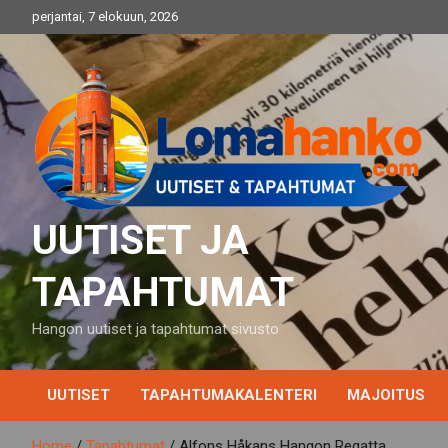
Skip
perjantai, 7 elokuun, 2026
to
content
UUTISET JA
TAPAHTUMAT
Hangon uutiset ja tapahtumat sivusto
UUTISET
TAPAHTUMAKALENTERI
MAJOITUS
Home
Tapahtumat
Alfons Håkans Hangon Regatta