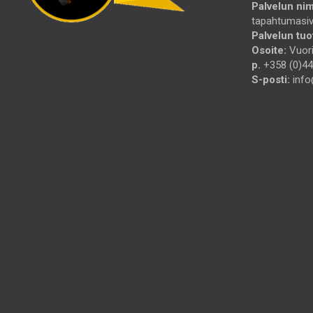
Palvelun nim
tapahtumasi
Palvelun tuot
Osoite:
Vuori
p.
+358 (0)44
S-posti:
info