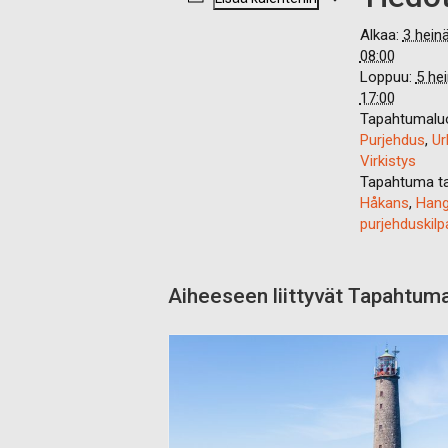
Alkaa:
3 hein
08:00
Loppuu:
5 he
17:00
Tapahtumaluo
Purjehdus
,
Ur
Virkistys
Tapahtuma ta
Håkans
,
Hang
purjehduskilpa
Aiheeseen liittyvät Tapahtum