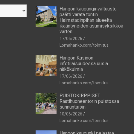
Hangon kaupunginvaltuusto
päätti varata tontin
Halmstadinpihan alueelta
ikääntyneiden asumisyksikköä
varten
17/06/2026
Lomahanko.com/toimitus
Hangon Kasinon
infotilaisuudessa uusia
näkökulmia
17/06/2026
Lomahanko.com/toimitus
PUISTOKIRPPISET
Raatihuoneentorin puistossa
sunnuntaisin
10/06/2026
Lomahanko.com/toimitus
Hangon kaupunki pelastaa